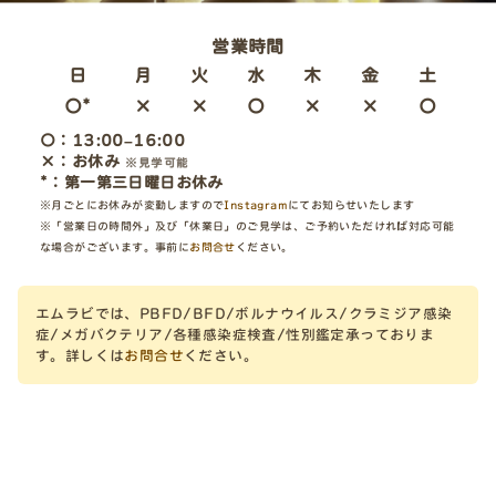
営業時間
日
月
火
水
木
金
土
〇*
×
×
〇
×
×
〇
〇：13:00–16:00
×：お休み
※見学可能
*：第一第三日曜日お休み
※月ごとにお休みが変動しますので
Instagram
にてお知らせいたします
※「営業日の時間外」及び「休業日」のご見学は、ご予約いただければ対応可能
な場合がございます。事前に
お問合せ
ください。
エムラビでは、PBFD/BFD/ボルナウイルス/クラミジア感染
症/メガバクテリア/各種感染症検査/性別鑑定承っておりま
す。詳しくは
お問合せ
ください。