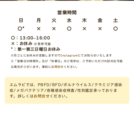
営業時間
日
月
火
水
木
金
土
〇*
×
×
〇
×
×
〇
〇：13:00–16:00
×：お休み
※見学可能
*：第一第三日曜日お休み
※月ごとにお休みが変動しますので
Instagram
にてお知らせいたします
※「営業日の時間外」及び「休業日」のご見学は、ご予約いただければ対応可能
な場合がございます。事前に
お問合せ
ください。
エムラビでは、PBFD/BFD/ボルナウイルス/クラミジア感染
症/メガバクテリア/各種感染症検査/性別鑑定承っておりま
す。詳しくは
お問合せ
ください。